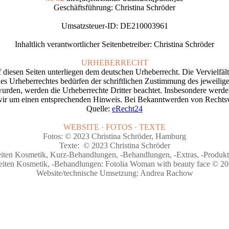
Geschäftsführung: Christina Schröder
Umsatzsteuer-ID: DE210003961
Inhaltlich verantwortlicher Seitenbetreiber: Christina Schröder
URHEBERRECHT
uf diesen Seiten unterliegen dem deutschen Urheberrecht. Die Vervielfä
es Urheberrechtes bedürfen der schriftlichen Zustimmung des jeweiligen
t wurden, werden die Urheberrechte Dritter beachtet. Insbesondere werden
wir um einen entsprechenden Hinweis. Bei Bekanntwerden von Rechtsv
Quelle:
eRecht24
WEBSITE · FOTOS · TEXTE
Fotos: © 2023 Christina Schröder, Hamburg
Texte: © 2023 Christina Schröder
eiten Kosmetik, Kurz-Behandlungen, -Behandlungen, -Extras, -Produkt
eiten Kosmetik, -Behandlungen: Fotolia Woman with beauty face © 2
Website/technische Umsetzung: Andrea Rachow