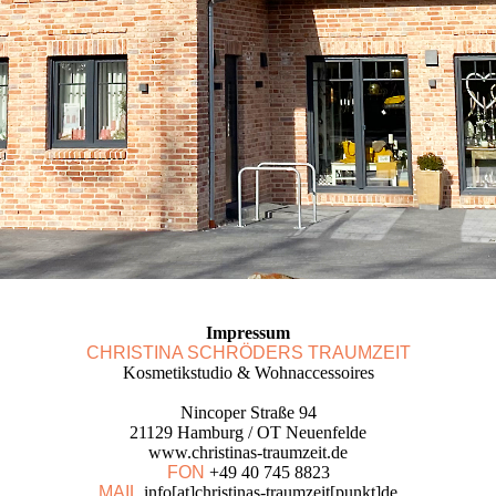
Impressum
CHRISTINA SCHRÖDERS TRAUMZEIT
Kosmetikstudio & Wohnaccessoires
Nincoper Straße 94
21129 Hamburg / OT Neuenfelde
www.christinas-traumzeit.de
FON
+49 40 745 8823
MAIL
info[at]christinas-traumzeit[punkt]de